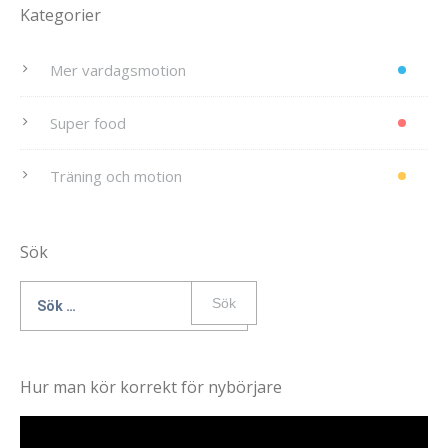
Kategorier
Mer vardagsmotion
Super food
Träning och motion
Sök
Sök
efter:
Hur man kör korrekt för nybörjare
Videospelare