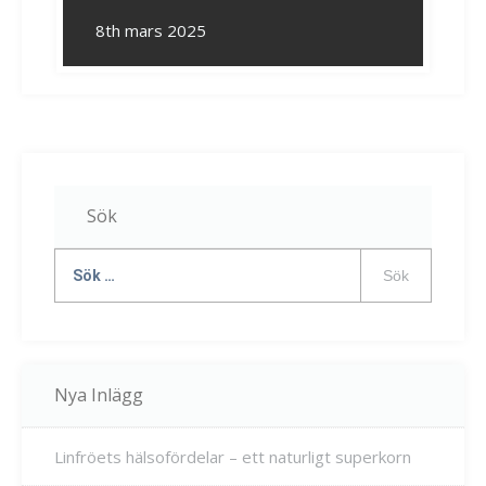
8th mars 2025
Sök
Sök
efter:
Nya Inlägg
Linfröets hälsofördelar – ett naturligt superkorn