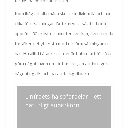
färdas på detta sätt istället.
Kom ihåg att alla människor är individuella och har
olika förutsättningar. Det kan vara så att du inte
uppnår 150 aktivitetsminuter i veckan, även om du
försöker det yttersta med de förutsättningar du
har. Ha alltid i åtanke att det är bättre att försöka
göra något, även om det är litet, än att inte göra
någonting alls och bara luta sig tillbaka.
Inläggsnavigering
Linfröets hälsofördelar – ett
Previous
Next
post:
post:
naturligt superkorn